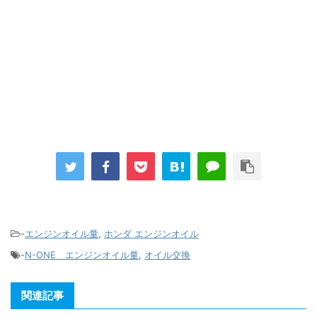
-
エンジンオイル量
,
ホンダ エンジンオイル
-
N-ONE エンジンオイル量
,
オイル交換
関連記事