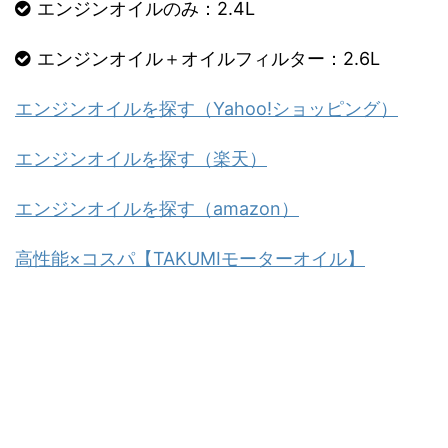
エンジンオイルのみ：2.4L
エンジンオイル＋オイルフィルター：2.6L
エンジンオイルを探す（Yahoo!ショッピング）
エンジンオイルを探す（楽天）
エンジンオイルを探す（amazon）
高性能×コスパ【TAKUMIモーターオイル】