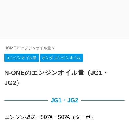
HOME
>
エンジンオイル量
>
エンジンオイル量
ホンダ エンジンオイル
N-ONEのエンジンオイル量（JG1・
JG2）
JG1・JG2
エンジン型式：S07A・S07A（ターボ）