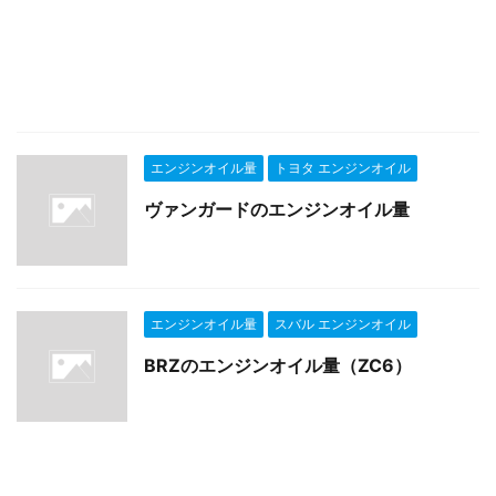
エンジンオイル量
トヨタ エンジンオイル
ヴァンガードのエンジンオイル量
エンジンオイル量
スバル エンジンオイル
BRZのエンジンオイル量（ZC6）