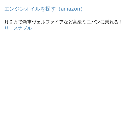
エンジンオイルを探す（amazon）
月２万で新車ヴェルファイアなど高級ミニバンに乗れる！
リースナブル