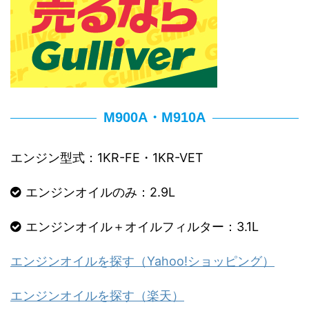
M900A・M910A
エンジン型式：1KR-FE・1KR-VET
エンジンオイルのみ：2.9L
エンジンオイル＋オイルフィルター：3.1L
エンジンオイルを探す（Yahoo!ショッピング）
エンジンオイルを探す（楽天）