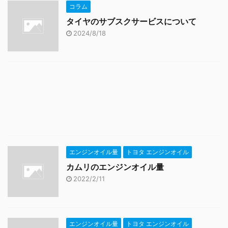
コラム
タイヤのサブスクサービスについて
2024/8/18
エンジンオイル量
トヨタ エンジンオイル
カムリのエンジンオイル量
2022/2/11
エンジンオイル量
トヨタ エンジンオイル