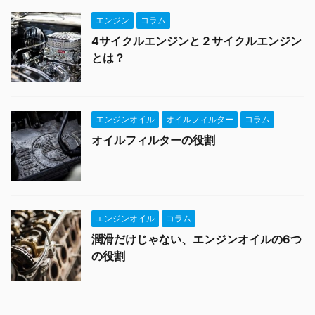
エンジン
コラム
4サイクルエンジンと２サイクルエンジン
とは？
エンジンオイル
オイルフィルター
コラム
オイルフィルターの役割
エンジンオイル
コラム
潤滑だけじゃない、エンジンオイルの6つ
の役割