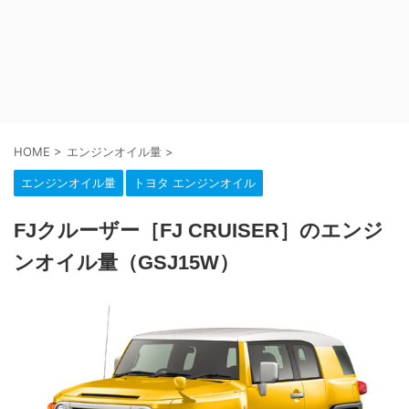
HOME
>
エンジンオイル量
>
エンジンオイル量
トヨタ エンジンオイル
FJクルーザー［FJ CRUISER］のエンジ
ンオイル量（GSJ15W）