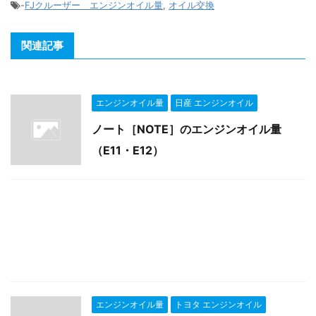
-
FJクルーザー エンジンオイル量
,
オイル交換
関連記事
エンジンオイル量
日産 エンジンオイル
ノート［NOTE］のエンジンオイル量
（E11・E12）
エンジンオイル量
トヨタ エンジンオイル