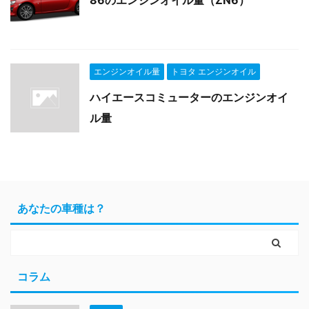
エンジンオイル量
トヨタ エンジンオイル
ハイエースコミューターのエンジンオイ
ル量
あなたの車種は？
コラム