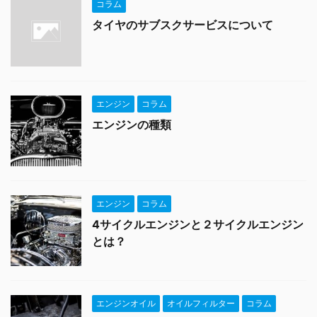
コラム
タイヤのサブスクサービスについて
エンジン
コラム
エンジンの種類
エンジン
コラム
4サイクルエンジンと２サイクルエンジン
とは？
エンジンオイル
オイルフィルター
コラム