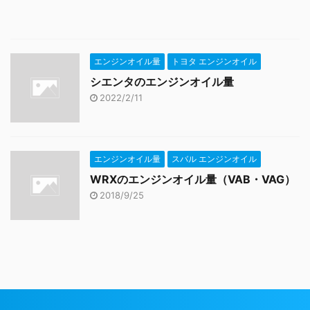
エンジンオイル量
トヨタ エンジンオイル
シエンタのエンジンオイル量
2022/2/11
エンジンオイル量
スバル エンジンオイル
WRXのエンジンオイル量（VAB・VAG）
2018/9/25