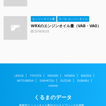
エンジンオイル量
スバル エンジンオイル
WRXのエンジンオイル量（VAB・VAG）
2018/9/25
LEXUS
TOYOTA
NISSAN
HONDA
MAZDA
MITSUBISHI
DAIHATSU
SUZUKI
SUBARU
column
くるまのデータ
車種別エンジンオイル量やカーライフハックを掲載。