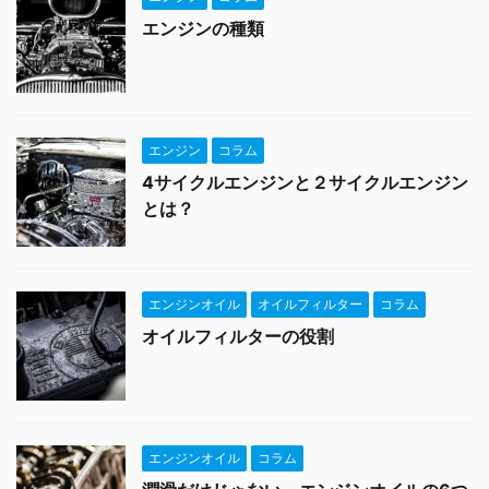
エンジンの種類
エンジン
コラム
4サイクルエンジンと２サイクルエンジン
とは？
エンジンオイル
オイルフィルター
コラム
オイルフィルターの役割
エンジンオイル
コラム