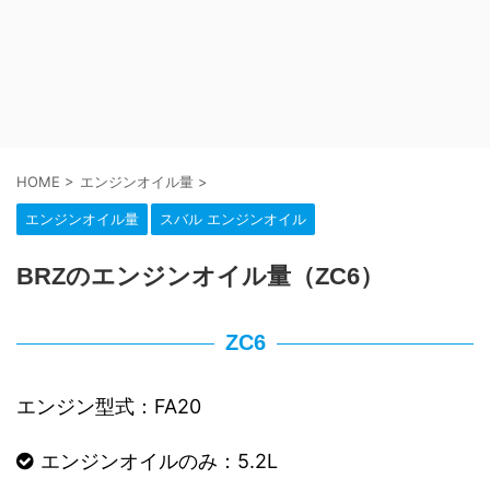
HOME
>
エンジンオイル量
>
エンジンオイル量
スバル エンジンオイル
BRZのエンジンオイル量（ZC6）
ZC6
エンジン型式：FA20
エンジンオイルのみ：5.2L