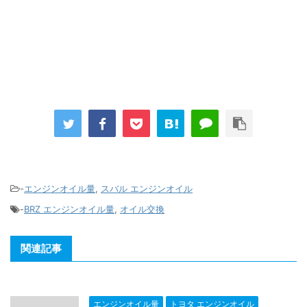
-
エンジンオイル量
,
スバル エンジンオイル
-
BRZ エンジンオイル量
,
オイル交換
関連記事
エンジンオイル量
トヨタ エンジンオイル