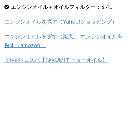
エンジンオイル＋オイルフィルター：5.4L
エンジンオイルを探す（Yahoo!ショッピング）
エンジンオイルを探す（楽天）
エンジンオイルを
探す（amazon）
高性能×コスパ【TAKUMIモーターオイル】