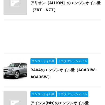
アリオン［ALLION］のエンジンオイル量
（ZRT・NZT）
エンジンオイル量
トヨタ エンジンオイル
RAV4のエンジンオイル量（ACA31W・
ACA36W）
エンジンオイル量
トヨタ エンジンオイル
アイシス[Isis]のエンジンオイル量